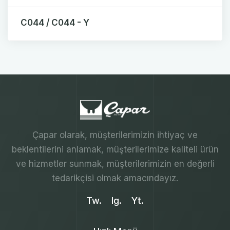
C044 / C044 - Y
Çapar olarak, müşterilerimizin ihtiyaç ve
beklentilerini anlamak, müşterilerimize kaliteli ürün
ve hizmetler sunmak, müşterilerimizin en değerli
tedarikçisi olmak amacındayız.
Tw.
Ig.
Yt.