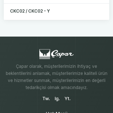
CKC02 / CKC02 - Y
Çapar olarak, müşterilerimizin ihtiyaç ve
beklentilerini anlamak, müşterilerimize kaliteli ürün
ve hizmetler sunmak, müşterilerimizin en değerli
tedarikçisi olmak amacındayız.
Tw.
Ig.
Yt.