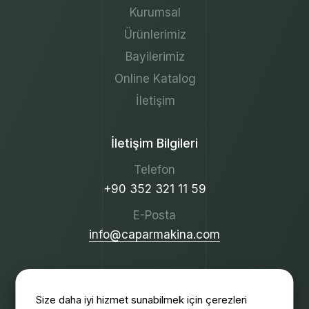
Kurumsal
Ürünlerimiz
Bayilerimiz
Online Katalog
İletişim
İletişim Bilgileri
Telefon
+90 352 321 11 59
E-Posta
info@caparmakina.com
Adres
Size daha iyi hizmet sunabilmek için çerezleri
Organize Sanayi Bölgesi 11. Cadde No: 24, 38070