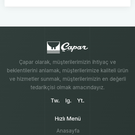
Çapar olarak, müşterilerimizin ihtiyaç ve
beklentilerini anlamak, müşterilerimize kaliteli ürün
ve hizmetler sunmak, müşterilerimizin en değerli
tedarikçisi olmak amacındayız.
Tw.
Ig.
Yt.
Hızlı Menü
Anasayfa